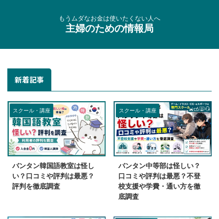
もうムダなお金は使いたくない人へ
主婦のための情報局
新着記事
スクール・講座
スクール・講座
バンタン韓国語教室は怪し
バンタン中等部は怪しい？
い？口コミや評判は最悪？
口コミや評判は最悪？不登
評判を徹底調査
校支援や学費・通い方を徹
底調査