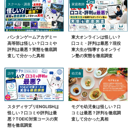
スクール・講座
家庭教師
バンタンゲームアカデミー
東大オンラインは怪しい？
高等部は怪しい？口コミや
口コミ・評判は最悪？現役
評判は最悪？実態を徹底調
東大生が指導するオンライ
査して分かった真相
ン塾の実態を徹底調査
語学
幼児食
スタディサプリENGLISHは
モグモ幼児食は怪しい？口
怪しい？口コミや評判は最
コミは最悪？評判を徹底調
悪？TOEIC対策コースの実
査して分かった真相
態を徹底調査