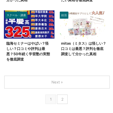
スクール・講座
妊活
臨海セミナーはやばい？怪
mitas（ミタス）は怪しい？
しい？口コミや評判は最
口コミは最悪？評判を徹底
悪？50年続く学習塾の実態
調査して分かった真相
を徹底調査
Next »
1
2