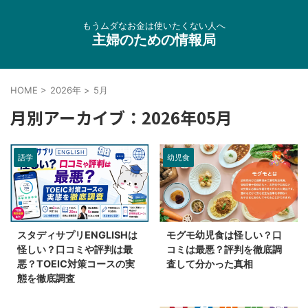
もうムダなお金は使いたくない人へ
主婦のための情報局
HOME
>
2026年
>
5月
月別アーカイブ：2026年05月
語学
幼児食
スタディサプリENGLISHは
モグモ幼児食は怪しい？口
怪しい？口コミや評判は最
コミは最悪？評判を徹底調
悪？TOEIC対策コースの実
査して分かった真相
態を徹底調査